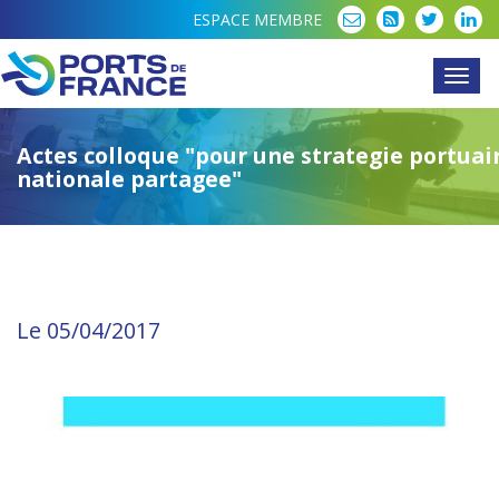
ESPACE MEMBRE
Toggl
navig
Actes colloque "pour une strategie portuai
nationale partagee"
Le 05/04/2017