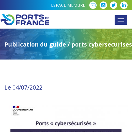
ESPACE MEMBRE
Toggl
navig
Publication du guide / ports cybersecurises
Le 04/07/2022