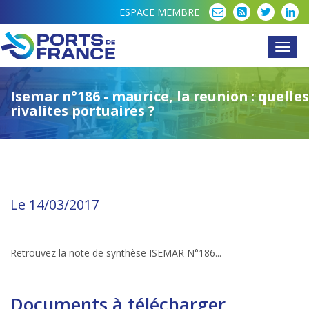
ESPACE MEMBRE
Toggl
navig
Isemar n°186 - maurice, la reunion : quelles
rivalites portuaires ?
Le 14/03/2017
Retrouvez la note de synthèse ISEMAR N°186...
Documents à télécharger