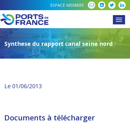
ESPACE MEMBRE
Toggl
navig
Synthese du rapport canal seine nord
Le 01/06/2013
Documents à télécharger