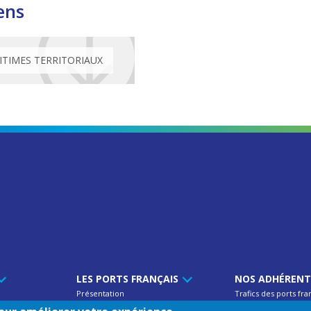
ens
TIMES TERRITORIAUX
LES PORTS FRANÇAIS
NOS ADHÉREN
Présentation
Trafics des ports fra
'UPF
Atouts
Annuaire des memb