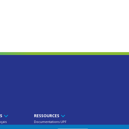
TS
RESSOURCES
nçais
Documentations UPF
res
Publications