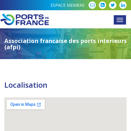
ESPACE MEMBRE
Toggl
navig
Association francaise des ports interieurs
(afpi)
Localisation