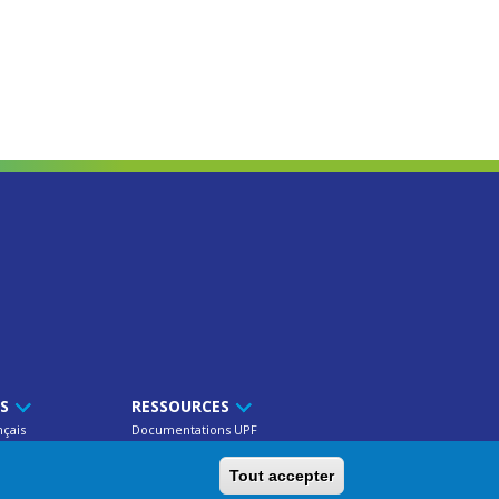
TS
RESSOURCES
nçais
Documentations UPF
res
Publications
Tout accepter
ns