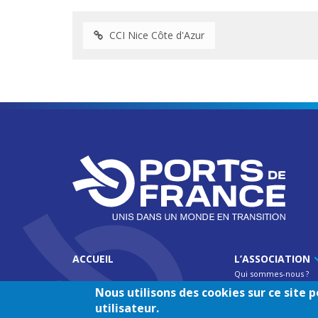
CCI Nice Côte d'Azur
ACCUEIL
L’ASSOCIATION
Qui sommes-nous ?
Fonctionnement de l
Nous utilisons des cookies sur ce site
Equipes UPF
utilisateur.