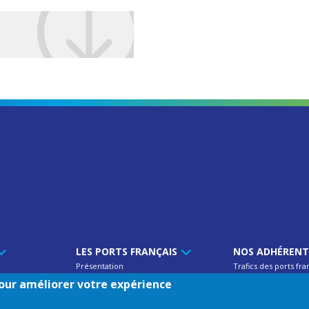
LES PORTS FRANÇAIS
NOS ADHÉREN
Présentation
Trafics des ports fra
'UPF
Atouts
Annuaire des memb
 pour améliorer votre expérience
Projets
Adresses utiles & lie