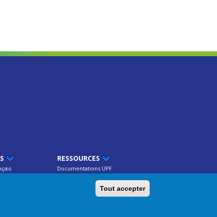
TS
RESSOURCES
nçais
Documentations UPF
res
Publications
Tout accepter
ns