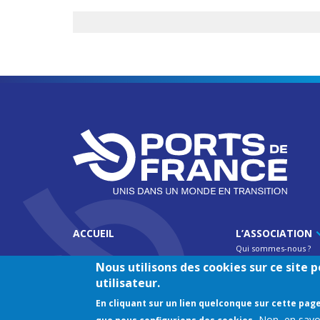
ACCUEIL
L’ASSOCIATION
Qui sommes-nous ?
Fonctionnement de l
Nous utilisons des cookies sur ce site
Equipes UPF
utilisateur.
Bulletin d'adhesion
En cliquant sur un lien quelconque sur cette p
Contact
Non, en savoi