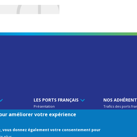
LES PORTS FRANÇAIS
NOS ADHÉREN
Présentation
Trafics des ports fra
'UPF
Atouts
Annuaire des memb
 pour améliorer votre expérience
Projets
Adresses utiles & lie
Trafics
age, vous donnez également votre consentement pour
r plus