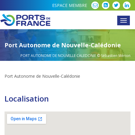
ESPACE MEMBRE
Toggl
navig
Port Autonome de Nouvelle-Calédonie
PORT AUTONOME DE NOUVELLE CALEDONIE
© Sébastien Mérion
Port Autonome de Nouvelle-Calédonie
Localisation