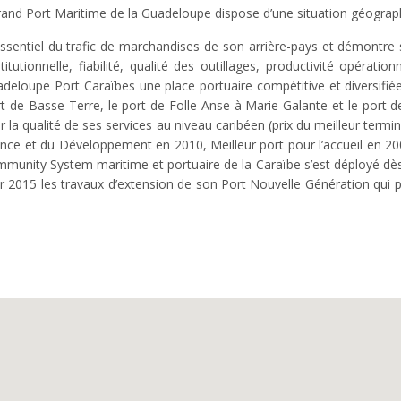
rand Port Maritime de la Guadeloupe dispose d’une situation géograph
s, l’essentiel du trafic de marchandises de son arrière-pays et démont
stitutionnelle, fiabilité, qualité des outillages, productivité opérati
eloupe Port Caraïbes une place portuaire compétitive et diversifiée
ort de Basse-Terre, le port de Folle Anse à Marie-Galante et le port 
la qualité de ses services au niveau caribéen (prix du meilleur termi
ance et du Développement en 2010, Meilleur port pour l’accueil en 2009, p
ity System maritime et portuaire de la Caraïbe s’est déployé dès 2
015 les travaux d’extension de son Port Nouvelle Génération qui permet