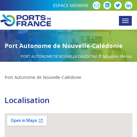
ESPACE MEMBRE
Toggl
navig
Port Autonome de Nouvelle-Calédonie
PORT AUTONOME DE NOUVELLE CALEDONIE
© Sébastien Mérion
Port Autonome de Nouvelle-Calédonie
Localisation